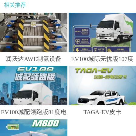
相关推荐
润沃达AWE制氢设备
EV100城际无忧版107度
电
EV100城配领跑版81度电
TAGA-EV皮卡