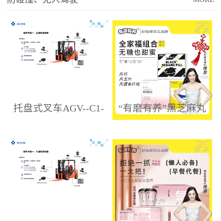
托盘式叉车AGV--C1-
“有磨有养”黑芝麻丸
HL