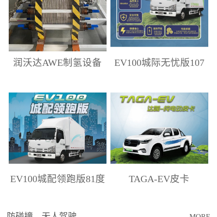
润沃达AWE制氢设备
EV100城际无忧版107
度电
EV100城配领跑版81度
TAGA-EV皮卡
电
防碰撞、无人驾驶
MORE