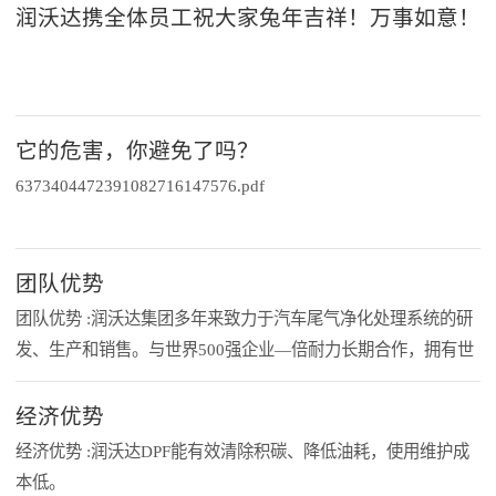
常具有浅蓝或浅紫色，玻璃光泽，透明至半透明 。而它被运用
润沃达携全体员工祝大家兔年吉祥！万事如意！
全、高效、合规的服务保障，用专业能力赢得客户信任，用优质
在尾气处理装置选材是因为它具有低热膨胀性能和良好的抗震性
服务树立行业标杆，为润沃达集团环保项目的持续高质量发展注
能，是优良的高温抗热震材料，但当它遇到材料届的大哥，自然
入新动能，为实现润沃达集团年度经营目标贡献力量！ 润沃达
就要示弱。而这个“大哥”，就是碳化硅。碳化硅硬度仅次于金刚
集团 2026年3月3
1
日
石、碳化硼和立方氮化硼，在无机材料中排行第四。目前已能通
它的危害，你避免了吗？
过热压烧结法制得高致密度的碳化硅，相较于堇青石材料，它具
637340447239
1
0827
1
6
1
47576.pdf
有很高的强度及良好的抗氧化性能，在高温下不变形，抗热震性
能更优，在当代C、N、B等非氧化物高技术耐火原料当中，碳
化硅为应用最广泛、最经济的一种，可以称为金钢砂或耐火砂。
团队优势
北京润沃达集团研究、生产碳化硅滤芯之后，产品磨损程度降
团队优势 :润沃达集团多年来致力于汽车尾气净化处理系统的研
低，抗腐蚀性及抗氧化率提升，高温稳定性提升，由于亲水性能
发、生产和销售。与世界500强企业—倍耐力长期合作，拥有世
好，更为设备再用提供便利，使用寿命延长，有关性能远优于市
界该领域最先进的产业技术。拥有独立的现代化工厂和实验室。
场上的堇青石产品。
注重与国内一流高校合作，拥有一支高学历、高素质的技术人才
经济优势
队伍，从业人员中有80%有3年以上行业经验，核心骨干有超过
经济优势 :润沃达DPF能有效清除积碳、降低油耗，使用维护成
1
0年的实战经验，在实际工作中能够带领整个团队高速、连贯
本低。