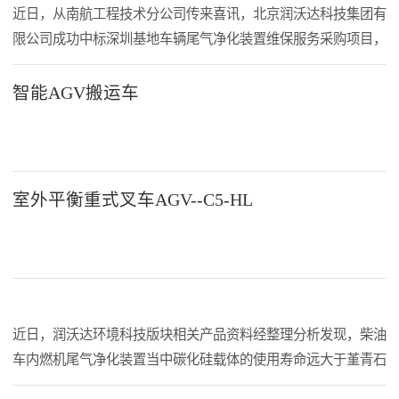
近日，从南航工程技术分公司传来喜讯，北京润沃达科技集团有
限公司成功中标深圳基地车辆尾气净化装置维保服务采购项目，
这是润沃达集团在环保项目深耕航空领域客户的又一重要突破，
彰显了公司在车辆尾气净化领域的专业实力与市场竞争力。 本
智能AGV搬运车
次项目由南航工程技术分公司通过询比采购方式组织实施，经评
审委员会严格评审，润沃达集团凭借完善的服务方案、专业的技
术能力及良好的行业口碑，从参选单位中脱颖而出，成功成为该
项目的中标供应商。项目将为南航深圳基地提供车辆尾气净化装
室外平衡重式叉车AGV--C5-HL
置的专业维保服务，为客户提供高效、可靠的技术保障。 此次
中标，是润沃达集团继国航等航空客户后，在航空领域市场拓展
的又一重要成果，不仅进一步巩固了润沃达集团在车辆尾气净化
领域的市场地位，也为后续深耕航空领域、拓展更多优质客户奠
定了坚实基础。同时，这也是润沃达集团践行 “内贸 + 外贸双循
近日，润沃达环境科技版块相关产品资料经整理分析发现，柴油
环” 发展模式、抢抓车辆尾气净化替换市场机遇的生动实践。 润
车内燃机尾气净化装置当中碳化硅载体的使用寿命远大于堇青石
沃达集团将以此次中标为契机，严格按照项目要求组建专业服务
材料，那么是什么原因造成的呢？堇青石，一种硅酸盐矿物，通
团队，高标准、高质量推进维保服务工作，确保为客户提供安